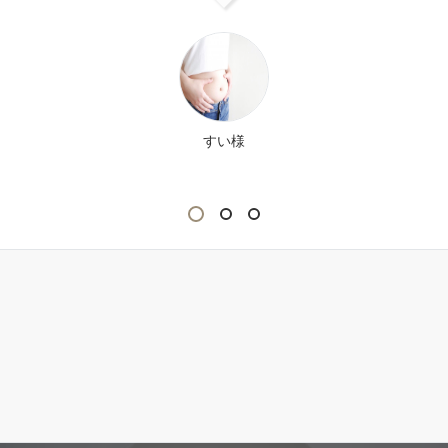
すい様
1
2
3